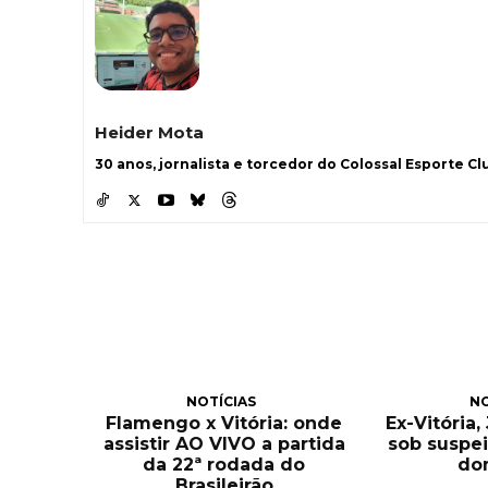
Heider Mota
30 anos, jornalista e torcedor do Colossal Esporte Clu
NOTÍCIAS
NO
Flamengo x Vitória: onde
Ex-Vitória
assistir AO VIVO a partida
sob suspei
da 22ª rodada do
do
Brasileirão