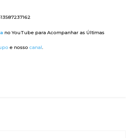
8313587237162
ra
no YouTube para Acompanhar as Últimas
upo
e nosso
canal
.