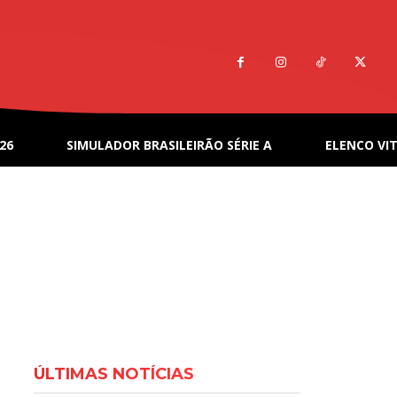
26
SIMULADOR BRASILEIRÃO SÉRIE A
ELENCO VIT
ÚLTIMAS NOTÍCIAS