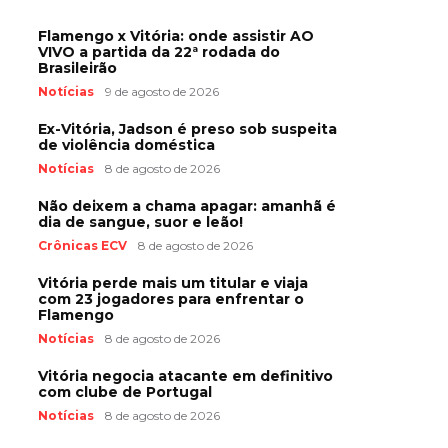
Flamengo x Vitória: onde assistir AO
VIVO a partida da 22ª rodada do
Brasileirão
Notícias
9 de agosto de 2026
Ex-Vitória, Jadson é preso sob suspeita
de violência doméstica
Notícias
8 de agosto de 2026
Não deixem a chama apagar: amanhã é
dia de sangue, suor e leão!
Crônicas ECV
8 de agosto de 2026
Vitória perde mais um titular e viaja
com 23 jogadores para enfrentar o
Flamengo
Notícias
8 de agosto de 2026
Vitória negocia atacante em definitivo
com clube de Portugal
Notícias
8 de agosto de 2026