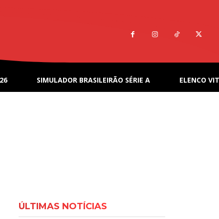
26
SIMULADOR BRASILEIRÃO SÉRIE A
ELENCO VIT
ÚLTIMAS NOTÍCIAS