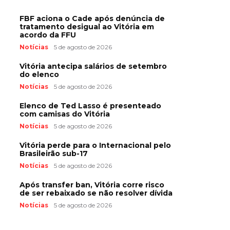
FBF aciona o Cade após denúncia de
tratamento desigual ao Vitória em
acordo da FFU
Notícias
5 de agosto de 2026
Vitória antecipa salários de setembro
do elenco
Notícias
5 de agosto de 2026
Elenco de Ted Lasso é presenteado
com camisas do Vitória
Notícias
5 de agosto de 2026
Vitória perde para o Internacional pelo
Brasileirão sub-17
Notícias
5 de agosto de 2026
Após transfer ban, Vitória corre risco
de ser rebaixado se não resolver dívida
Notícias
5 de agosto de 2026