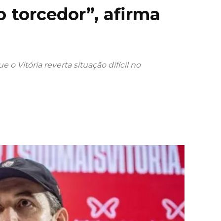
o torcedor”, afirma
 o Vitória reverta situação difícil no