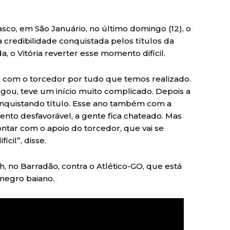
asco, em São Januário, no último domingo (12), o
 credibilidade conquistada pelos títulos da
a, o Vitória reverter esse momento difícil.
e com o torcedor por tudo que temos realizado.
u, teve um início muito complicado. Depois a
onquistando título. Esse ano também com a
nto desfavorável, a gente fica chateado. Mas
ntar com o apoio do torcedor, que vai se
ícil”, disse.
6h, no Barradão, contra o Atlético-GO, que está
negro baiano.