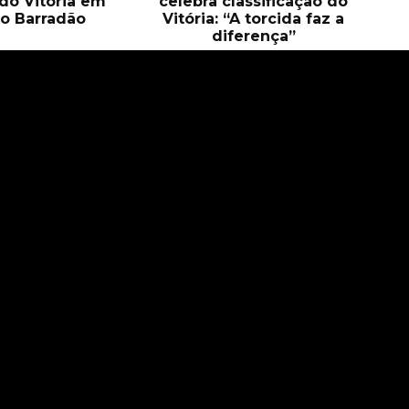
 do Vitória em
celebra classificação do
o Barradão
Vitória: “A torcida faz a
diferença”