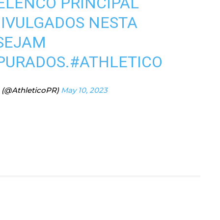
ELENCO PRINCIPAL
DIVULGADOS NESTA
 SEJAM
PURADOS.
#ATHLETICO
 (@AthleticoPR)
May 10, 2023