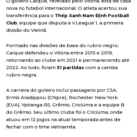
O goleiro Caíque, revelado pelo Vitória, está de casa
nova no futebol internacional. O atleta acertou sua
transferência para o
Thép Xanh Nam Định Football
Club
, equipe que disputa a V.League 1, a primeira
divisão do Vietnã.
Formado nas divisões de base do rubro-negro,
Caíque defendeu o Vitória entre 2015 e 2019,
retornando ao clube em 2021 e permanecendo até
2022. Ao todo, foram
51 partidas
com a camisa
rubro-negra.
A carreira do goleiro inclui passagens por CSA,
Ermis Aradippou (Chipre), Rochester New York
(EUA), Ypiranga-RS, Grêmio, Criciúma e a equipe B
do Grêmio. Seu último clube foi o Criciúma, onde
atuou em 12 jogos na atual temporada antes de
fechar com o time vietnamita.