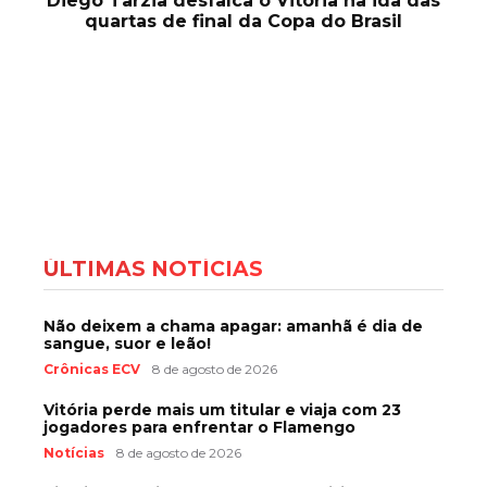
Diego Tarzia desfalca o Vitória na ida das
quartas de final da Copa do Brasil
ÚLTIMAS NOTÍCIAS
Não deixem a chama apagar: amanhã é dia de
sangue, suor e leão!
Crônicas ECV
8 de agosto de 2026
Vitória perde mais um titular e viaja com 23
jogadores para enfrentar o Flamengo
Notícias
8 de agosto de 2026