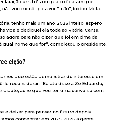
declaração uns três ou quatro falaram que
e, não vou mentir para você não”, iniciou Mota.
ória, tenho mais um ano. 2025 inteiro. espero
 vida e dediquei ela toda ao Vitória. Cansa,
isso agora para não dizer que foi em cima da
lá qual nome que for”, completou o presidente.
reeleição?
s nomes que estão demonstrando interesse em
ê-lo reconsiderar. “Eu até disse a Zé Eduardo,
candidato, acho que vou ter uma conversa com
te e deixar para pensar no futuro depois.
. Vamos concentrar em 2025. 2026 a gente