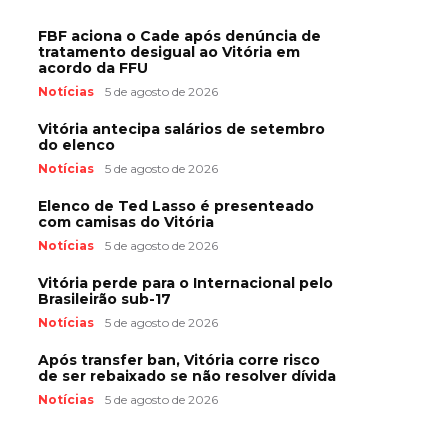
FBF aciona o Cade após denúncia de
tratamento desigual ao Vitória em
acordo da FFU
Notícias
5 de agosto de 2026
Vitória antecipa salários de setembro
do elenco
Notícias
5 de agosto de 2026
Elenco de Ted Lasso é presenteado
com camisas do Vitória
Notícias
5 de agosto de 2026
Vitória perde para o Internacional pelo
Brasileirão sub-17
Notícias
5 de agosto de 2026
Após transfer ban, Vitória corre risco
de ser rebaixado se não resolver dívida
Notícias
5 de agosto de 2026