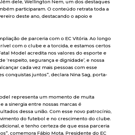
Além dele, Wellington Nem, um dos destaques
ambém participaram. O conteúdo retrata toda a
evereiro deste ano, destacando o apoio e
pliação de parceria com o EC Vitória. Ao longo
ível com o clube e a torcida, e estamos certos
Fatal Model acredita nos valores do esporte e
‘respeito, segurança e dignidade’, e nossa
 alcançar cada vez mais pessoas com esse
es conquistas juntos”, declara Nina Sag, porta-
 Model representa um momento de muita
ue a sinergia entre nossas marcas é
ultados dessa união. Com esse novo patrocínio,
vimento do futebol e no crescimento do clube.
icional, e tenho certeza de que essa parceria
anos”, comemora Fábio Mota, Presidente do EC