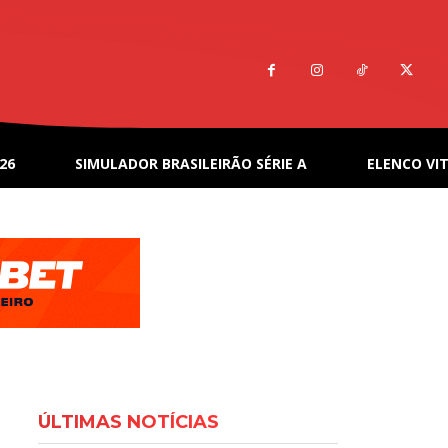
26
SIMULADOR BRASILEIRÃO SÉRIE A
ELENCO VIT
ÚLTIMAS NOTÍCIAS