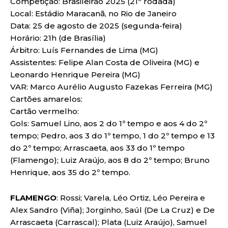
Competição: Brasileirão 2025 (21ª rodada)
Local: Estádio Maracanã, no Rio de Janeiro
Data: 25 de agosto de 2025 (segunda-feira)
Horário: 21h (de Brasília)
Árbitro: Luís Fernandes de Lima (MG)
Assistentes: Felipe Alan Costa de Oliveira (MG) e
Leonardo Henrique Pereira (MG)
VAR: Marco Aurélio Augusto Fazekas Ferreira (MG)
Cartões amarelos:
Cartão vermelho:
Gols: Samuel Lino, aos 2 do 1º tempo e aos 4 do 2º
tempo; Pedro, aos 3 do 1º tempo, 1 do 2º tempo e 13
do 2º tempo; Arrascaeta, aos 33 do 1º tempo
(Flamengo); Luiz Araújo, aos 8 do 2º tempo; Bruno
Henrique, aos 35 do 2º tempo.
FLAMENGO
: Rossi; Varela, Léo Ortiz, Léo Pereira e
Alex Sandro (Viña); Jorginho, Saúl (De La Cruz) e De
Arrascaeta (Carrascal); Plata (Luiz Araújo), Samuel