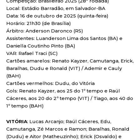
Competição: Brasileirão 2025 (28ª rodada)
Local: Estádio Barradão, em Salvador-BA
Data: 16 de outubro de 2025 (quinta-feira)
Horário: 21h30 (de Brasília)
Árbitro: Anderson Daronco (RS)
Assistentes: Luanderson Lima dos Santos (BA) e
Daniella Coutinho Pinto (BA)
VAR: Rafael Traci (SC)
Cartões amarelos: Renato Kayzer, Camutanga, Erick,
Baralhas, Dudu e Ronald (VIT) / Ademir e Cauly
(BAH)
Cartões vermelhos: Dudu, do Vitória
Gols: Renato Kayzer, aos 25 do 1º tempo e Raúl
Cáceres, aos 20 do 2º tempo (VIT) / Tiago, aos 40 do
1º tempo (BAH)
VITÓRIA
: Lucas Arcanjo; Raúl Cáceres, Edu,
Camutanga, Zé Marcos e Ramon; Baralhas, Ronald
(Dudu) e Aitor (Matheuzinho); Erick (Osvaldo) e