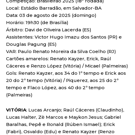
Competição: Brasileirão 2025 (18ª rodada)
Local: Estádio Barradão, em Salvador-BA
Data: 03 de agosto de 2025 (domingo)
Horário: 19h30 (de Brasília)
Árbitro: Davi de Oliveira Lacerda (ES)
Assistentes: Victor Hugo Imazu dos Santos (PR) e
Douglas Pagung (ES)
VAR: Paulo Renato Moreira da Silva Coelho (RJ)
Cartões amarelos: Renato Kayzer, Erick, Raúl
Cáceres e Renzo López (Vitória) / Micael (Palmeiras)
Gols: Renato Kayzer, aos 34 do 1º tempo e Erick aos
20 do 2º tempo (Vitória) / Piquerez, aos 25 do 2º
tempo e Flaco López, aos 40 do 2º tempo
(Palmeiras)
VITÓRIA
: Lucas Arcanjo; Raúl Cáceres (Claudinho),
Lucas Halter, Zè Marcos e Maykon Jesus; Gabriel
Baralhas, Pepê e Ronald (Rúben Ismael); Erick
(Fabri), Osvaldo (Edu) e Renato Kayzer (Renzo