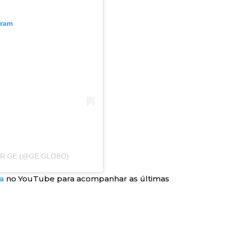
gram
R GE (@GE.GLOBO)
a
no YouTube para acompanhar as últimas