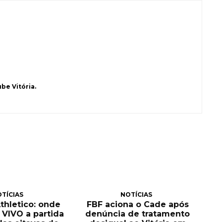
be Vitória.
TÍCIAS
NOTÍCIAS
Athletico: onde
FBF aciona o Cade após
O VIVO a partida
denúncia de tratamento