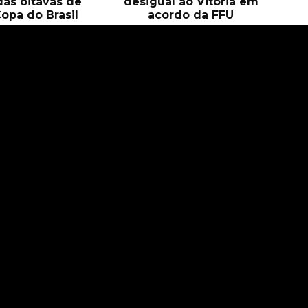
das oitavas de
desigual ao Vitória em
Copa do Brasil
acordo da FFU