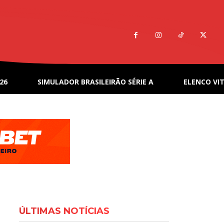
26
SIMULADOR BRASILEIRÃO SÉRIE A
ELENCO VIT
ÚLTIMAS NOTÍCIAS