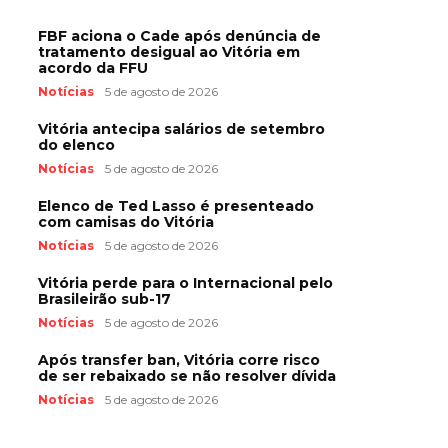
FBF aciona o Cade após denúncia de
tratamento desigual ao Vitória em
acordo da FFU
Notícias
5 de agosto de 2026
Vitória antecipa salários de setembro
do elenco
Notícias
5 de agosto de 2026
Elenco de Ted Lasso é presenteado
com camisas do Vitória
Notícias
5 de agosto de 2026
Vitória perde para o Internacional pelo
Brasileirão sub-17
Notícias
5 de agosto de 2026
Após transfer ban, Vitória corre risco
de ser rebaixado se não resolver dívida
Notícias
5 de agosto de 2026