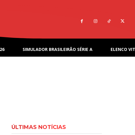
26
SIMULADOR BRASILEIRÃO SÉRIE A
ELENCO VIT
ÚLTIMAS NOTÍCIAS