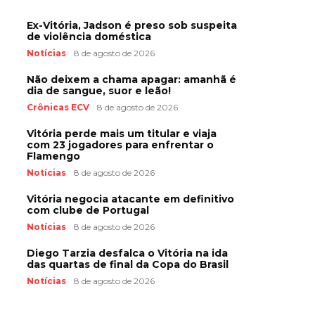
Ex-Vitória, Jadson é preso sob suspeita
de violência doméstica
Notícias
8 de agosto de 2026
Não deixem a chama apagar: amanhã é
dia de sangue, suor e leão!
Crônicas ECV
8 de agosto de 2026
Vitória perde mais um titular e viaja
com 23 jogadores para enfrentar o
Flamengo
Notícias
8 de agosto de 2026
Vitória negocia atacante em definitivo
com clube de Portugal
Notícias
8 de agosto de 2026
Diego Tarzia desfalca o Vitória na ida
das quartas de final da Copa do Brasil
Notícias
8 de agosto de 2026