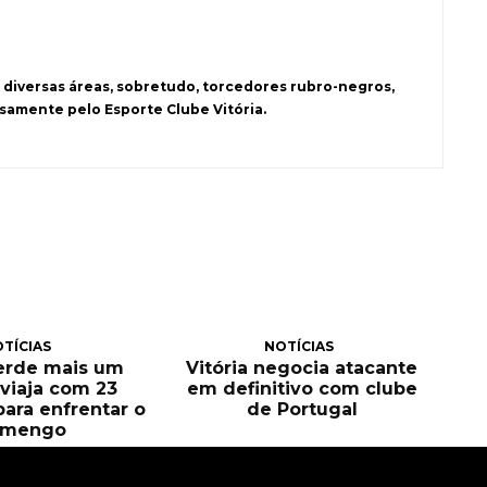
 diversas áreas, sobretudo, torcedores rubro-negros,
samente pelo Esporte Clube Vitória.
TÍCIAS
NOTÍCIAS
perde mais um
Vitória negocia atacante
e viaja com 23
em definitivo com clube
para enfrentar o
de Portugal
amengo