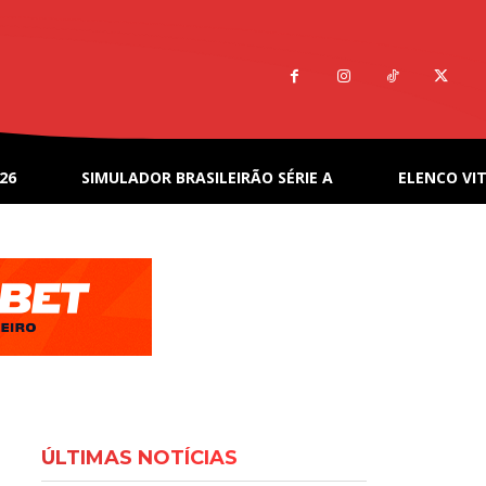
26
SIMULADOR BRASILEIRÃO SÉRIE A
ELENCO VIT
ÚLTIMAS NOTÍCIAS