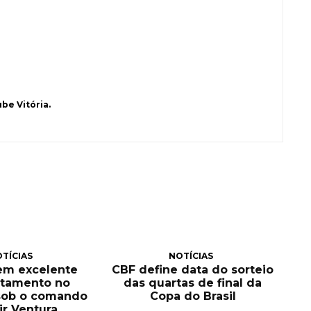
be Vitória.
TÍCIAS
NOTÍCIAS
tem excelente
CBF define data do sorteio
itamento no
das quartas de final da
sob o comando
Copa do Brasil
ir Ventura