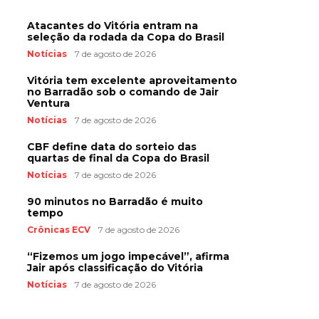
Atacantes do Vitória entram na
seleção da rodada da Copa do Brasil
Notícias
7 de agosto de 2026
Vitória tem excelente aproveitamento
no Barradão sob o comando de Jair
Ventura
Notícias
7 de agosto de 2026
CBF define data do sorteio das
quartas de final da Copa do Brasil
Notícias
7 de agosto de 2026
90 minutos no Barradão é muito
tempo
Crônicas ECV
7 de agosto de 2026
“Fizemos um jogo impecável”, afirma
Jair após classificação do Vitória
Notícias
7 de agosto de 2026