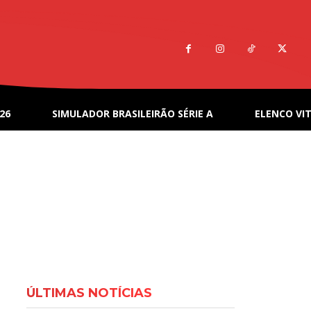
26
SIMULADOR BRASILEIRÃO SÉRIE A
ELENCO VIT
ÚLTIMAS NOTÍCIAS