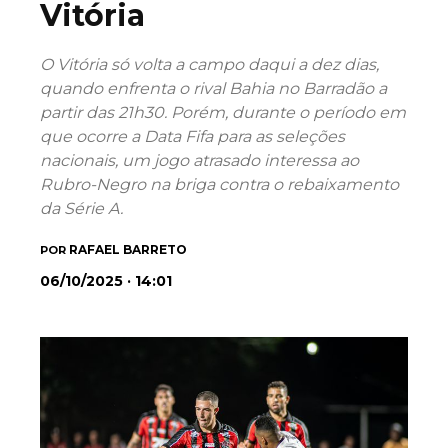
Vitória
O Vitória só volta a campo daqui a dez dias,
quando enfrenta o rival Bahia no Barradão a
partir das 21h30. Porém, durante o período em
que ocorre a Data Fifa para as seleções
nacionais, um jogo atrasado interessa ao
Rubro-Negro na briga contra o rebaixamento
da Série A.
RAFAEL BARRETO
POR
06/10/2025 · 14:01