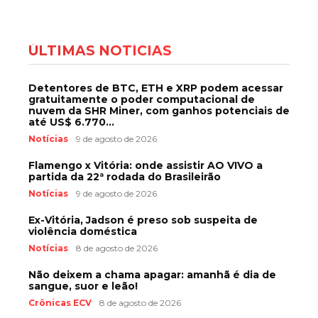
ÚLTIMAS NOTÍCIAS
Detentores de BTC, ETH e XRP podem acessar
gratuitamente o poder computacional de
nuvem da SHR Miner, com ganhos potenciais de
até US$ 6.770...
Notícias
9 de agosto de 2026
Flamengo x Vitória: onde assistir AO VIVO a
partida da 22ª rodada do Brasileirão
Notícias
9 de agosto de 2026
Ex-Vitória, Jadson é preso sob suspeita de
violência doméstica
Notícias
8 de agosto de 2026
Não deixem a chama apagar: amanhã é dia de
sangue, suor e leão!
Crônicas ECV
8 de agosto de 2026