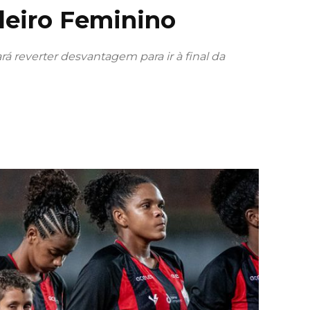
ileiro Feminino
rá reverter desvantagem para ir à final da