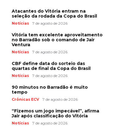
Atacantes do Vitória entram na
seleção da rodada da Copa do Brasil
Notícias
7 de agosto de 2026
Vitória tem excelente aproveitamento
no Barradão sob o comando de Jair
Ventura
Notícias
7 de agosto de 2026
CBF define data do sorteio das
quartas de final da Copa do Brasil
Notícias
7 de agosto de 2026
90 minutos no Barradão é muito
tempo
Crônicas ECV
7 de agosto de 2026
“Fizemos um jogo impecável”, afirma
Jair após classificação do Vitória
Notícias
7 de agosto de 2026