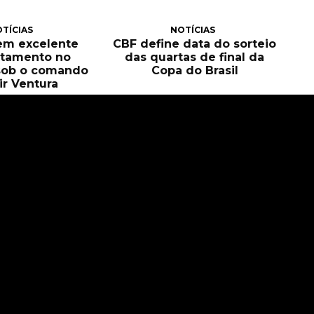
TÍCIAS
NOTÍCIAS
tem excelente
CBF define data do sorteio
itamento no
das quartas de final da
sob o comando
Copa do Brasil
ir Ventura