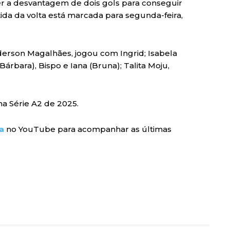
ter a desvantagem de dois gols para conseguir
tida da volta está marcada para segunda-feira,
rson Magalhães, jogou com Ingrid; Isabela
árbara), Bispo e Iana (Bruna); Talita Moju,
na Série A2 de 2025.
a
no YouTube para acompanhar as últimas