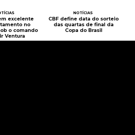
TÍCIAS
NOTÍCIAS
tem excelente
CBF define data do sorteio
itamento no
das quartas de final da
sob o comando
Copa do Brasil
ir Ventura