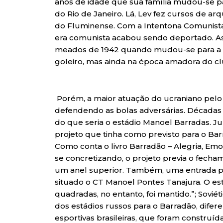
anos de idade que sua família mudou-se par
do Rio de Janeiro. Lá, Lev fez cursos de ar
do Fluminense. Com a Intentona Comunista 
era comunista acabou sendo deportado. Ass
meados de 1942 quando mudou-se para a Ba
goleiro, mas ainda na época amadora do c
Porém, a maior atuação do ucraniano pelo 
defendendo as bolas adversárias. Décadas 
do que seria o estádio Manoel Barradas. Ju
projeto que tinha como previsto para o Ba
Como conta o livro Barradão – Alegria, Em
se concretizando, o projeto previa o fecha
um anel superior. Também, uma entrada pri
situado o CT Manoel Pontes Tanajura. O est
quadradas, no entanto, foi mantido.”; Soviét
dos estádios russos para o Barradão, difer
esportivas brasileiras, que foram construí