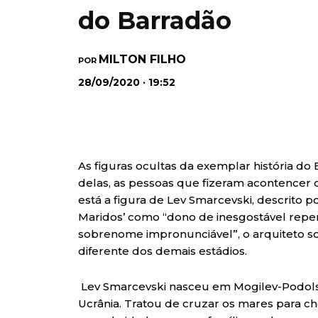
do Barradão
MILTON FILHO
POR
28/09/2020 · 19:52
As figuras ocultas da exemplar história do
delas, as pessoas que fizeram acontencer 
está a figura de Lev Smarcevski, descrito p
Maridos’ como “dono de inesgostável repe
sobrenome impronunciável”, o arquiteto so
diferente dos demais estádios.
Lev Smarcevski nasceu em Mogilev-Podolski
Ucrânia. Tratou de cruzar os mares para che