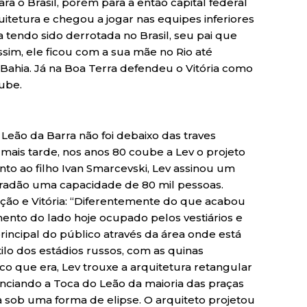
a o Brasil, porém para a então capital federal
quitetura e chegou a jogar nas equipes inferiores
tendo sido derrotada no Brasil, seu pai que
im, ele ficou com a sua mãe no Rio até
hia. Já na Boa Terra defendeu o Vitória como
lube.
Leão da Barra não foi debaixo das traves
mais tarde, nos anos 80 coube a Lev o projeto
nto ao filho Ivan Smarcevski, Lev assinou um
rradão uma capacidade de 80 mil pessoas.
oção e Vitória: “Diferentemente do que acabou
mento do lado hoje ocupado pelos vestiários e
ncipal do público através da área onde está
ilo dos estádios russos, com as quinas
ico que era, Lev trouxe a arquitetura retangular
enciando a Toca do Leão da maioria das praças
da sob uma forma de elipse. O arquiteto projetou