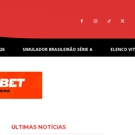
26
SIMULADOR BRASILEIRÃO SÉRIE A
ELENCO VIT
ÚLTIMAS NOTÍCIAS