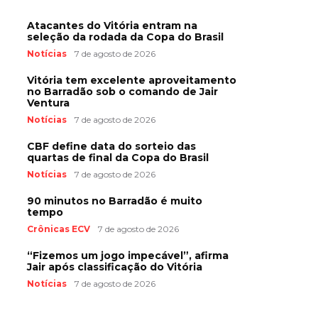
Atacantes do Vitória entram na
seleção da rodada da Copa do Brasil
Notícias
7 de agosto de 2026
Vitória tem excelente aproveitamento
no Barradão sob o comando de Jair
Ventura
Notícias
7 de agosto de 2026
CBF define data do sorteio das
quartas de final da Copa do Brasil
Notícias
7 de agosto de 2026
90 minutos no Barradão é muito
tempo
Crônicas ECV
7 de agosto de 2026
“Fizemos um jogo impecável”, afirma
Jair após classificação do Vitória
Notícias
7 de agosto de 2026