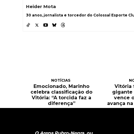
Heider Mota
30 anos, jornalista e torcedor do Colossal Esporte Clu
NOTÍCIAS
NO
Emocionado, Marinho
Vitória
celebra classificação do
gigante 
Vitória: “A torcida faz a
vence o
diferença”
avança na 
O Arena Rubro-Negra, ou