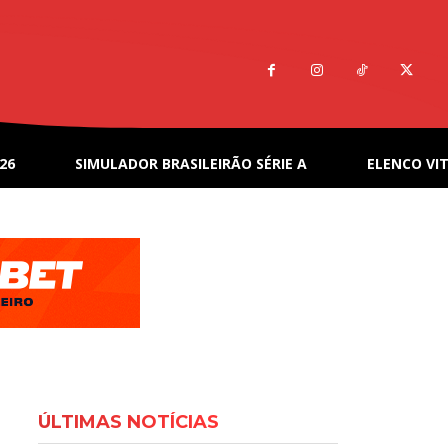
26
SIMULADOR BRASILEIRÃO SÉRIE A
ELENCO VIT
ÚLTIMAS NOTÍCIAS