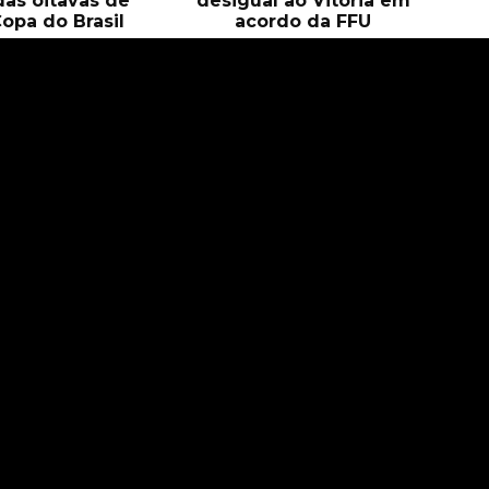
das oitavas de
desigual ao Vitória em
Copa do Brasil
acordo da FFU