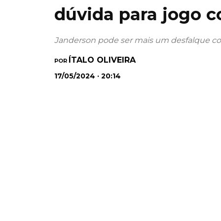
dúvida para jogo c
Janderson pode ser mais um desfalque co
ÍTALO OLIVEIRA
POR
17/05/2024 · 20:14