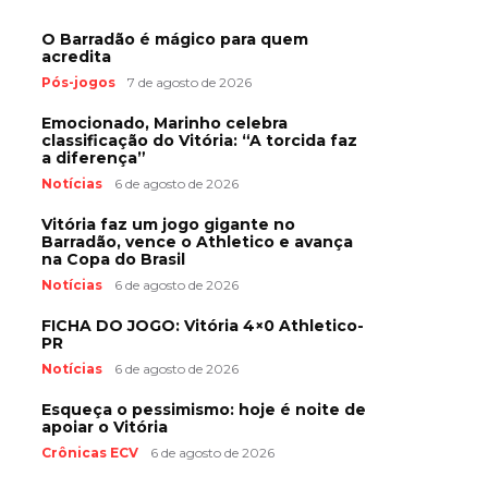
O Barradão é mágico para quem
acredita
Pós-jogos
7 de agosto de 2026
Emocionado, Marinho celebra
classificação do Vitória: “A torcida faz
a diferença”
Notícias
6 de agosto de 2026
Vitória faz um jogo gigante no
Barradão, vence o Athletico e avança
na Copa do Brasil
Notícias
6 de agosto de 2026
FICHA DO JOGO: Vitória 4×0 Athletico-
PR
Notícias
6 de agosto de 2026
Esqueça o pessimismo: hoje é noite de
apoiar o Vitória
Crônicas ECV
6 de agosto de 2026