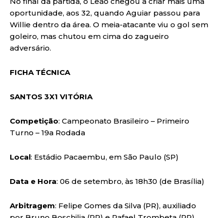
No final da partida, o Leão chegou a criar mais uma
oportunidade, aos 32, quando Aguiar passou para
Willie dentro da área. O meia-atacante viu o gol sem
goleiro, mas chutou em cima do zagueiro
adversário.
FICHA TÉCNICA
SANTOS 3X1 VITÓRIA
Competição
: Campeonato Brasileiro – Primeiro
Turno – 19a Rodada
Local
: Estádio Pacaembu, em São Paulo (SP)
Data e Hora
: 06 de setembro, às 18h30 (de Brasília)
Arbitragem
: Felipe Gomes da Silva (PR), auxiliado
por Bruno Boschilia (PR) e Rafael Trombeta (PR)