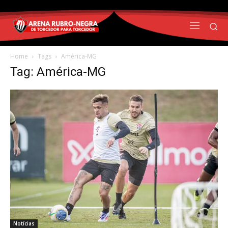
Home
Tags
América-MG
Tag: América-MG
Notícias