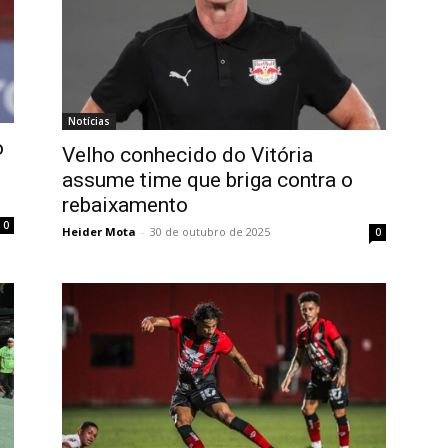
Notícias
o
Velho conhecido do Vitória
assume time que briga contra o
rebaixamento
0
Heider Mota
-
30 de outubro de 2025
0