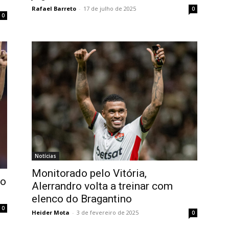
Rafael Barreto
-
17 de julho de 2025
0
0
Notícias
Monitorado pelo Vitória,
 o
Alerrandro volta a treinar com
elenco do Bragantino
0
Heider Mota
-
3 de fevereiro de 2025
0