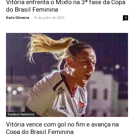
Vitória enfrenta o Mixto na 3ª fase da Copa
do Brasil Feminina
Ítalo Oliveira
-
10 de julho de 2025
0
Futebol Feminino
Vitória vence com gol no fim e avança na
Copa do Brasil Feminina