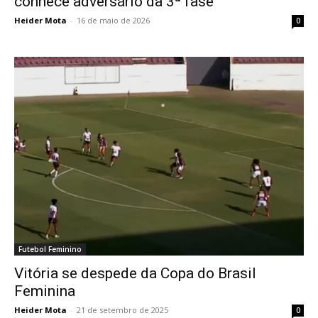
conhece adversário da 3ª fase
Heider Mota
-
16 de maio de 2026
0
Futebol Feminino
Vitória se despede da Copa do Brasil
Feminina
Heider Mota
-
21 de setembro de 2025
0