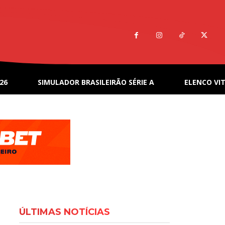
26
SIMULADOR BRASILEIRÃO SÉRIE A
ELENCO VIT
ÚLTIMAS NOTÍCIAS