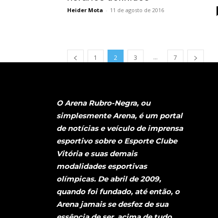
Heider Mota
-
11 de agosto de 2016
...
1
2
3
7
O Arena Rubro-Negra, ou
simplesmente Arena, é um portal
de notícias e veículo de imprensa
esportivo sobre o Esporte Clube
Vitória e suas demais
modalidades esportivas
olímpicas. De abril de 2009,
quando foi fundado, até então, o
Arena jamais se desfez de sua
essência de ser, acima de tudo,