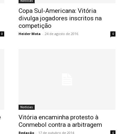
Notícias
Copa Sul-Americana: Vitória
divulga jogadores inscritos na
competição
Heider Mota
-
24 de agosto de 2016
0
0
Notícias
e
Vitória encaminha protesto à
Conmebol contra a arbitragem
Redação
-
17 de outubro de 2014
0