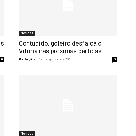
Notícias
es
Contudido, goleiro desfalca o
Vitória nas próximas partidas
Redação
-
19 de agosto de 2013
0
0
Notícias