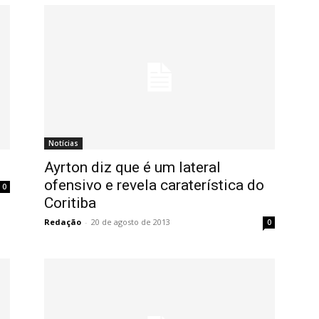
Notícias
Ayrton diz que é um lateral
ofensivo e revela caraterística do
0
Coritiba
Redação
-
20 de agosto de 2013
0