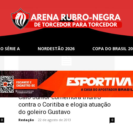
na
O SÉRIE A
NORDESTÃO 2026
COPA DO BRASIL 20
Notícias
Caio Júnior comemora triunfo
contra o Coritiba e elogia atuação
do goleiro Gustavo
Redação
-
22 de agosto de 2013
0
0