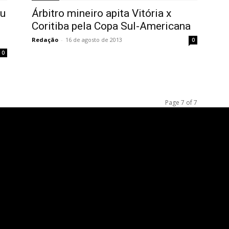
ou
Árbitro mineiro apita Vitória x
Coritiba pela Copa Sul-Americana
Redação
-
16 de agosto de 2013
0
0
Page 7 of 7