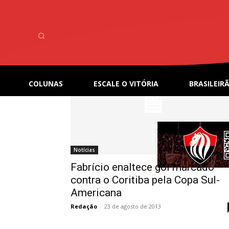
Home
Tags
Copa Sul-Americana
Tag: Copa Sul-America
COLUNAS
ESCALE O VITÓRIA
BRASILEIRÃ
Notícias
Fabrício enaltece gol marcado
contra o Coritiba pela Copa Sul-
Americana
Redação
-
23 de agosto de 2013