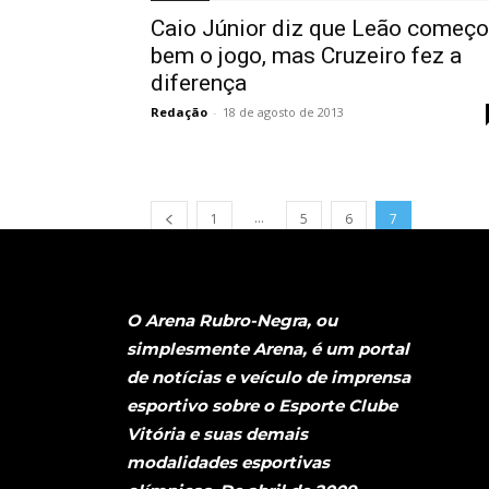
Caio Júnior diz que Leão começ
bem o jogo, mas Cruzeiro fez a
diferença
Redação
-
18 de agosto de 2013
...
1
5
6
7
O Arena Rubro-Negra, ou
simplesmente Arena, é um portal
de notícias e veículo de imprensa
esportivo sobre o Esporte Clube
Vitória e suas demais
modalidades esportivas