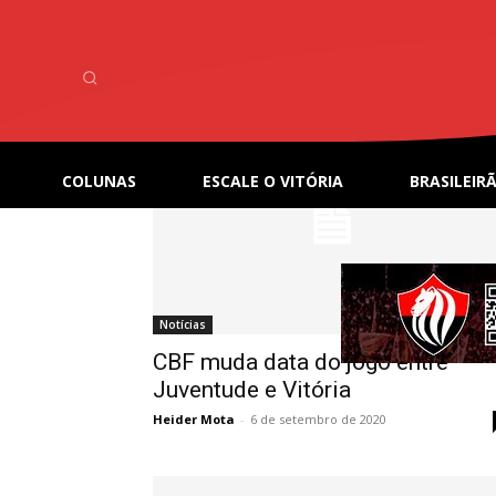
Home
Tags
Juventude
Tag: Juventude
COLUNAS
ESCALE O VITÓRIA
BRASILEIRÃ
Notícias
CBF muda data do jogo entre
Juventude e Vitória
Heider Mota
-
6 de setembro de 2020