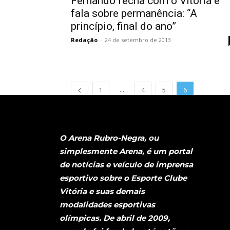
Fernando fecha com o Vitória e
fala sobre permanência: “A
princípio, final do ano”
Redação
-
24 de setembro de 2013
...
1
4
5
6
O Arena Rubro-Negra, ou
simplesmente Arena, é um portal
de notícias e veículo de imprensa
esportivo sobre o Esporte Clube
Vitória e suas demais
modalidades esportivas
olímpicas. De abril de 2009,