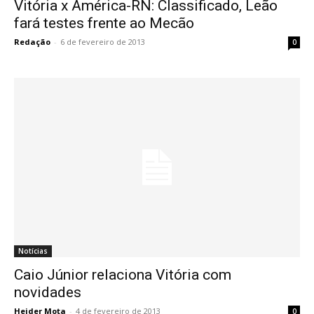
Vitória x América-RN: Classificado, Leão
fará testes frente ao Mecão
Redação
-
6 de fevereiro de 2013
0
Notícias
Caio Júnior relaciona Vitória com
novidades
Heider Mota
-
4 de fevereiro de 2013
0