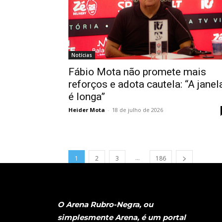
Notícias
Fábio Mota não promete mais
reforços e adota cautela: “A janel
é longa”
Heider Mota
-
18 de julho de 2026
...
1
2
3
186
O Arena Rubro-Negra, ou
simplesmente Arena, é um portal