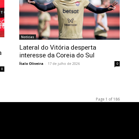
Notícias
Lateral do Vitória desperta
a
interesse da Coreia do Sul
Ítalo Oliveira
-
17 de julho de 2026
0
0
Page 1 of 186