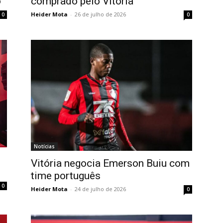
o
comprado pelo Vitória
Heider Mota
-
26 de julho de 2026
0
0
Notícias
Vitória negocia Emerson Buiu com
time português
0
Heider Mota
-
24 de julho de 2026
0