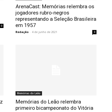
ArenaCast: Memórias relembra os
jogadores rubro-negros
representando a Seleção Brasileira
em 1957
0
Redação
-
4 de junho de 2021
0
Memórias do Leão
az
Memórias do Leão relembra
primeiro bicampeonato do Vitória