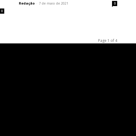
Redação
-
7 de maio de 2021
0
0
Page 1 of 4