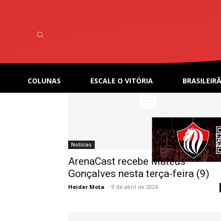
Home
Tags
Podcast
Tag: Podcast
COLUNAS
ESCALE O VITÓRIA
BRASILEIRÃ
Notícias
ArenaCast recebe Mateus
Gonçalves nesta terça-feira (9)
Heider Mota
-
9 de abril de 2024