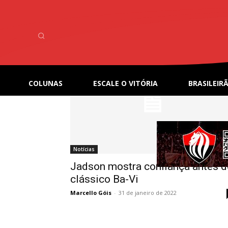
Home
Tags
Pré-jogo
Tag: pré-jogo
COLUNAS
ESCALE O VITÓRIA
BRASILEIRÃ
Notícias
Jadson mostra confiança antes d
clássico Ba-Vi
Marcello Góis
-
31 de janeiro de 2022