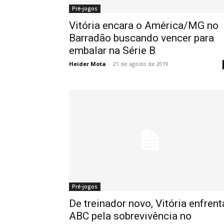
Pré-jogos
Vitória encara o América/MG no
Barradão buscando vencer para
embalar na Série B
Heider Mota
-
21 de agosto de 2019
Pré-jogos
De treinador novo, Vitória enfrent
ABC pela sobrevivência no