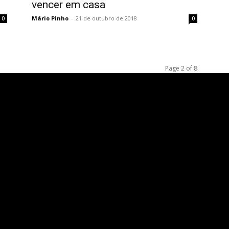
vencer em casa
Mário Pinho
-
21 de outubro de 2018
0
0
Page 2 of 8