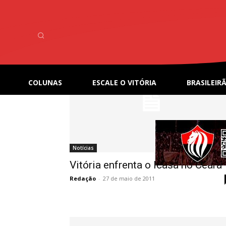
Home
Tags
Série B
Tag: Série B
COLUNAS
ESCALE O VITÓRIA
BRASILEIRÃ
Notícias
Vitória enfrenta o Icasa no Ceará
Redação
-
27 de maio de 2011