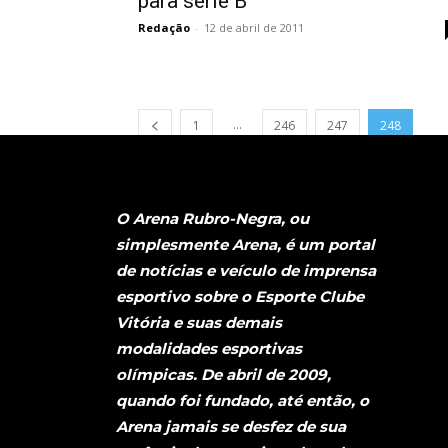
para série B
Redação
-
12 de abril de 2011
...
1
246
247
248
O Arena Rubro-Negra, ou
simplesmente Arena, é um portal
de notícias e veículo de imprensa
esportivo sobre o Esporte Clube
Vitória e suas demais
modalidades esportivas
olímpicas. De abril de 2009,
quando foi fundado, até então, o
Arena jamais se desfez de sua