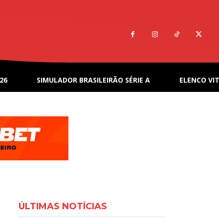
26
SIMULADOR BRASILEIRÃO SÉRIE A
ELENCO VIT
ÚLTIMAS NOTÍCIAS