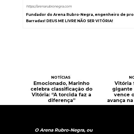
https://arenarubronegra.com
Fundador do Arena Rubro-Negra, engenheiro de prod
Barradas! DEUS ME LIVRE NÃO SER VITÓRIA!
NOTÍCIAS
NO
Emocionado, Marinho
Vitória
celebra classificação do
gigante 
Vitória: “A torcida faz a
vence o
diferença”
avança na 
O Arena Rubro-Negra, ou