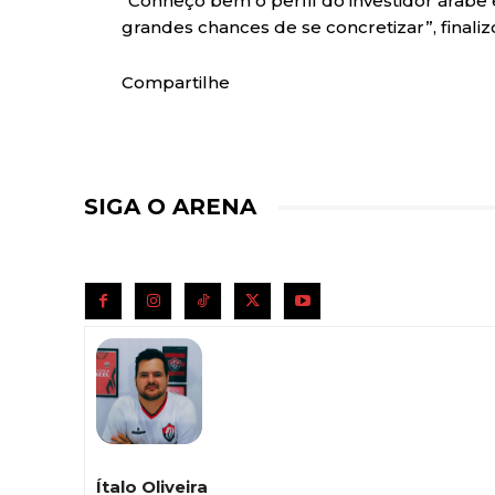
“Conheço bem o perfil do investidor árabe
grandes chances de se concretizar”, finaliz
Compartilhe
SIGA O ARENA
Ítalo Oliveira