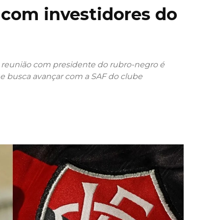
s com investidores do
 reunião com presidente do rubro-negro é
e busca avançar com a SAF do clube