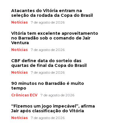
Atacantes do Vitória entram na
seleção da rodada da Copa do Brasil
Notícias
7 de agosto de 2026
Vitória tem excelente aproveitamento
no Barradão sob o comando de Jair
Ventura
Notícias
7 de agosto de 2026
CBF define data do sorteio das
quartas de final da Copa do Brasil
Notícias
7 de agosto de 2026
90 minutos no Barradão é muito
tempo
Crônicas ECV
7 de agosto de 2026
“Fizemos um jogo impecável”, afirma
Jair após classificação do Vitória
Notícias
7 de agosto de 2026