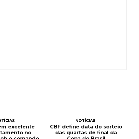
TÍCIAS
NOTÍCIAS
tem excelente
CBF define data do sorteio
itamento no
das quartas de final da
sob o comando
Copa do Brasil