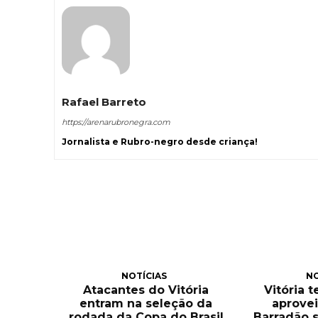
Rafael Barreto
https://arenarubronegra.com
Jornalista e Rubro-negro desde criança!
NOTÍCIAS
NO
Atacantes do Vitória
Vitória 
entram na seleção da
aprove
rodada da Copa do Brasil
Barradão 