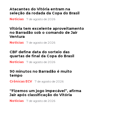
Atacantes do Vitória entram na
seleção da rodada da Copa do Brasil
Notícias
7 de agosto de 2026
Vitória tem excelente aproveitamento
no Barradão sob o comando de Jair
Ventura
Notícias
7 de agosto de 2026
CBF define data do sorteio das
quartas de final da Copa do Brasil
Notícias
7 de agosto de 2026
90 minutos no Barradão é muito
tempo
Crônicas ECV
7 de agosto de 2026
“Fizemos um jogo impecável”, afirma
Jair após classificação do Vitória
Notícias
7 de agosto de 2026