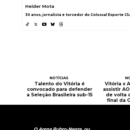
Heider Mota
30 anos, jornalista e torcedor do Colossal Esporte Clu
NOTÍCIAS
NO
Talento do Vitória é
Vitória x 
convocado para defender
assistir A
a Seleção Brasileira sub-15
de volta 
final da 
O Arena Rubro-Negra, ou