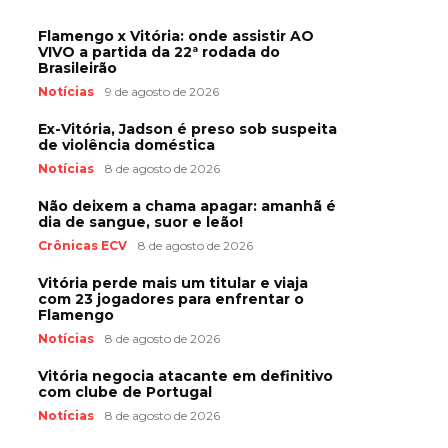
Flamengo x Vitória: onde assistir AO
VIVO a partida da 22ª rodada do
Brasileirão
Notícias
9 de agosto de 2026
Ex-Vitória, Jadson é preso sob suspeita
de violência doméstica
Notícias
8 de agosto de 2026
Não deixem a chama apagar: amanhã é
dia de sangue, suor e leão!
Crônicas ECV
8 de agosto de 2026
Vitória perde mais um titular e viaja
com 23 jogadores para enfrentar o
Flamengo
Notícias
8 de agosto de 2026
Vitória negocia atacante em definitivo
com clube de Portugal
Notícias
8 de agosto de 2026