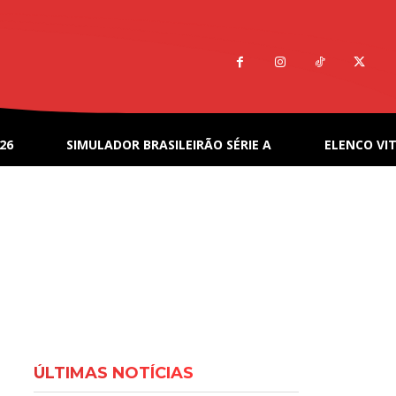
26
SIMULADOR BRASILEIRÃO SÉRIE A
ELENCO VIT
ÚLTIMAS NOTÍCIAS