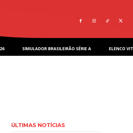
26
SIMULADOR BRASILEIRÃO SÉRIE A
ELENCO VIT
ÚLTIMAS NOTÍCIAS