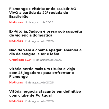
Flamengo x Vitória: onde assistir AO
VIVO a partida da 22ª rodada do
Brasileirão
Notícias
9 de agosto de 2026
Ex-Vitória, Jadson é preso sob suspeita
de violência doméstica
Notícias
8 de agosto de 2026
Não deixem a chama apagar: amanhã é
dia de sangue, suor e leão!
Crônicas ECV
8 de agosto de 2026
Vitória perde mais um titular e viaja
com 23 jogadores para enfrentar o
Flamengo
Notícias
8 de agosto de 2026
Vitória negocia atacante em definitivo
com clube de Portugal
Notícias
8 de agosto de 2026