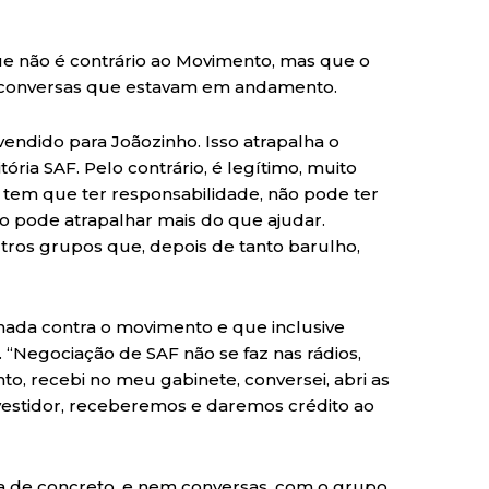
ue não é contrário ao Movimento, mas que o
 conversas que estavam em andamento.
 vendido para Joãozinho. Isso atrapalha o
ria SAF. Pelo contrário, é legítimo, muito
a, tem que ter responsabilidade, não pode ter
o pode atrapalhar mais do que ajudar.
ros grupos que, depois de tanto barulho,
nada contra o movimento e que inclusive
 “Negociação de SAF não se faz nas rádios,
to, recebi no meu gabinete, conversei, abri as
vestidor, receberemos e daremos crédito ao
a de concreto, e nem conversas, com o grupo