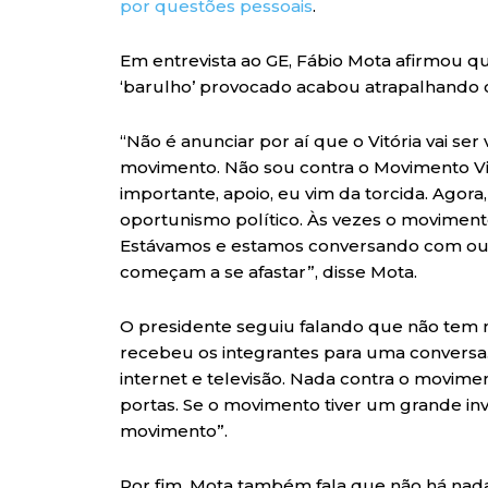
por questões pessoais
.
Em entrevista ao GE, Fábio Mota afirmou q
‘barulho’ provocado acabou atrapalhando
“Não é anunciar por aí que o Vitória vai ser
movimento. Não sou contra o Movimento Vitó
importante, apoio, eu vim da torcida. Agor
oportunismo político. Às vezes o moviment
Estávamos e estamos conversando com out
começam a se afastar”, disse Mota.
O presidente seguiu falando que não tem 
recebeu os integrantes para uma conversa.
internet e televisão. Nada contra o movimen
portas. Se o movimento tiver um grande in
movimento”.
Por fim, Mota também fala que não há nad