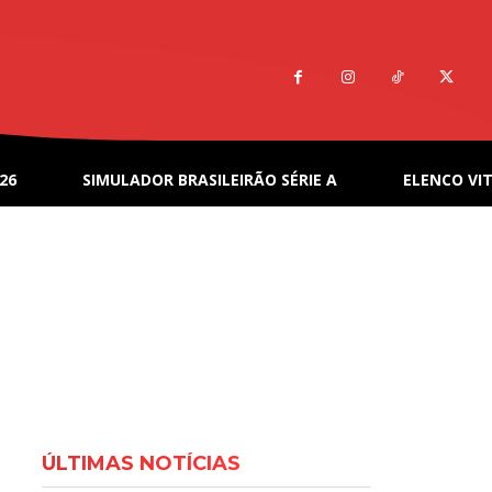
26
SIMULADOR BRASILEIRÃO SÉRIE A
ELENCO VIT
ÚLTIMAS NOTÍCIAS