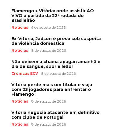
Flamengo x Vitória: onde assistir AO
VIVO a partida da 22ª rodada do
Brasileirão
Notícias
9 de agosto de 2026
Ex-Vitória, Jadson é preso sob suspeita
de violência doméstica
Notícias
8 de agosto de 2026
Não deixem a chama apagar: amanhã é
dia de sangue, suor e leão!
Crônicas ECV
8 de agosto de 2026
Vitória perde mais um titular e viaja
com 23 jogadores para enfrentar o
Flamengo
Notícias
8 de agosto de 2026
Vitória negocia atacante em definitivo
com clube de Portugal
Notícias
8 de agosto de 2026