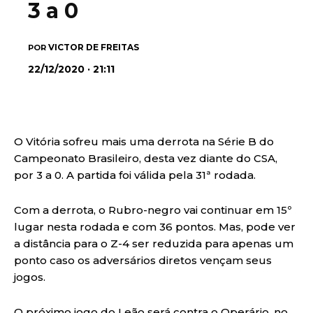
3 a 0
VICTOR DE FREITAS
POR
22/12/2020 · 21:11
O Vitória sofreu mais uma derrota na Série B do
Campeonato Brasileiro, desta vez diante do CSA,
por 3 a 0. A partida foi válida pela 31ª rodada.
Com a derrota, o Rubro-negro vai continuar em 15º
lugar nesta rodada e com 36 pontos. Mas, pode ver
a distância para o Z-4 ser reduzida para apenas um
ponto caso os adversários diretos vençam seus
jogos.
O próximo jogo do Leão será contra o Operário, no