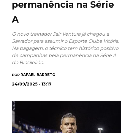
permanência na Série
A
O novo treinador Jair Ventura já chegou a
Salvador para assumir o Esporte Clube Vitória.
Na bagagem, o técnico tem histórico positivo
de campanhas pela permanência na Série A
do Brasileirão.
RAFAEL BARRETO
POR
24/09/2025 · 13:17