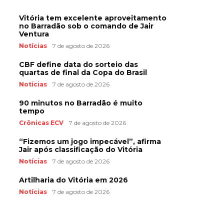
Vitória tem excelente aproveitamento
no Barradão sob o comando de Jair
Ventura
Notícias
7 de agosto de 2026
CBF define data do sorteio das
quartas de final da Copa do Brasil
Notícias
7 de agosto de 2026
90 minutos no Barradão é muito
tempo
Crônicas ECV
7 de agosto de 2026
“Fizemos um jogo impecável”, afirma
Jair após classificação do Vitória
Notícias
7 de agosto de 2026
Artilharia do Vitória em 2026
Notícias
7 de agosto de 2026