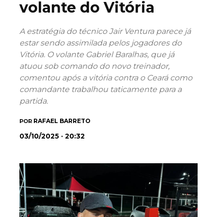
volante do Vitória
A estratégia do técnico Jair Ventura parece já
estar sendo assimilada pelos jogadores do
Vitória. O volante Gabriel Baralhas, que já
atuou sob comando do novo treinador,
comentou após a vitória contra o Ceará como
comandante trabalhou taticamente para a
partida.
RAFAEL BARRETO
POR
03/10/2025 · 20:32